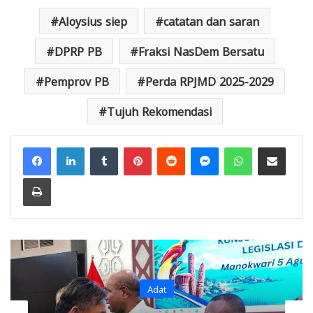
Aloysius siep
catatan dan saran
DPRP PB
Fraksi NasDem Bersatu
Pemprov PB
Perda RPJMD 2025-2029
Tujuh Rekomendasi
Facebook
LinkedIn
Tumblr
Pinterest
Reddit
Messenger
WhatsApp
Share via Email
Print
Headline