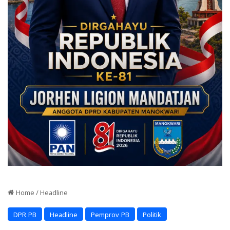
Home
/
Headline
DPR PB
Headline
Pemprov PB
Politik