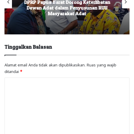
Investasi Wajib Mendapat Persetujuan
Masyarakat Adat, Wagub Minta
Diakomodir Dalam RUU
Tinggalkan Balasan
Alamat email Anda tidak akan dipublikasikan.
Ruas yang wajib
ditandai
*
K
o
m
e
n
t