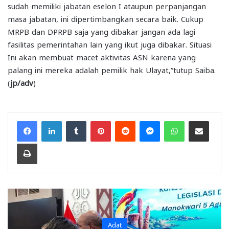
sudah memiliki jabatan eselon I ataupun perpanjangan
masa jabatan, ini dipertimbangkan secara baik. Cukup
MRPB dan DPRPB saja yang dibakar jangan ada lagi
fasilitas pemerintahan lain yang ikut juga dibakar. Situasi
Ini akan membuat macet aktivitas ASN karena yang
palang ini mereka adalah pemilik hak Ulayat,”tutup Saiba.
(
jp/adv
)
Facebook
LinkedIn
Tumblr
Pinterest
Reddit
Messenger
WhatsApp
Share via Email
Print
Adat