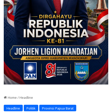
Home
/
Headline
Headline
Politik
Provinsi Papua Barat