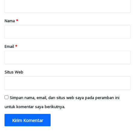
t
a
r
Nama
*
*
Email
*
Situs Web
Simpan nama, email, dan situs web saya pada peramban ini
untuk komentar saya berikutnya.