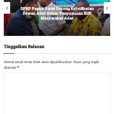
PRP Papua Barat Dorong Keterlibatan
Inves
Dewan Adat dalam Penyusunan RUU
M
Masyarakat Adat
Tinggalkan Balasan
Alamat email Anda tidak akan dipublikasikan.
Ruas yang wajib
ditandai
*
K
o
m
e
n