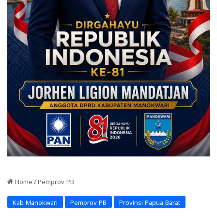
Home
/
Pemprov PB
Kab Manokwari
Pemprov PB
Provinsi Papua Barat