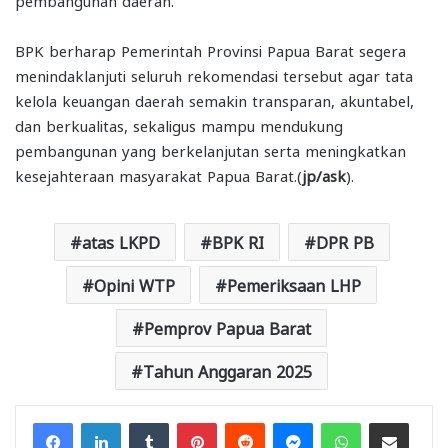
pembangunan daerah.
BPK berharap Pemerintah Provinsi Papua Barat segera
menindaklanjuti seluruh rekomendasi tersebut agar tata
kelola keuangan daerah semakin transparan, akuntabel,
dan berkualitas, sekaligus mampu mendukung
pembangunan yang berkelanjutan serta meningkatkan
kesejahteraan masyarakat Papua Barat.(
jp/ask
).
atas LKPD
BPK RI
DPR PB
Opini WTP
Pemeriksaan LHP
Pemprov Papua Barat
Tahun Anggaran 2025
Facebook
LinkedIn
Tumblr
Pinterest
Reddit
Messenger
WhatsApp
Share via Email