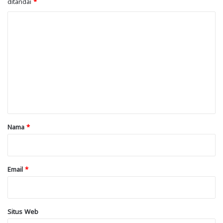
ditandai
*
K
o
m
e
n
t
a
r
Nama
*
*
Email
*
Situs Web