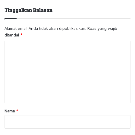
Tinggalkan Balasan
Alamat email Anda tidak akan dipublikasikan.
Ruas yang wajib
ditandai
*
K
o
m
e
n
t
a
r
Nama
*
*