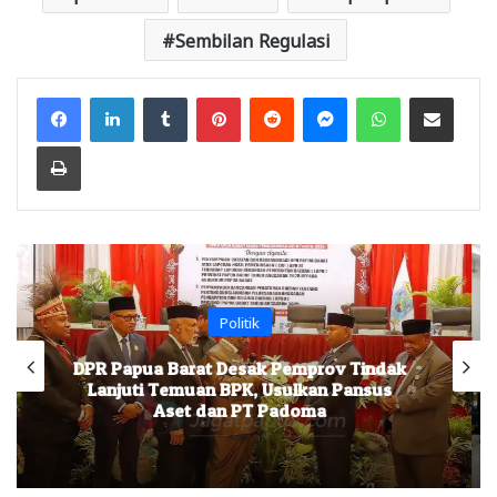
Sembilan Regulasi
Facebook
LinkedIn
Tumblr
Pinterest
Reddit
Messenger
WhatsApp
Share via Email
Print
Pemprov PB
Gubernur Sambut Baik Kehadiran Pengda
JMSI Papua Barat, Pemprov Buka Ruang
Kemitraan