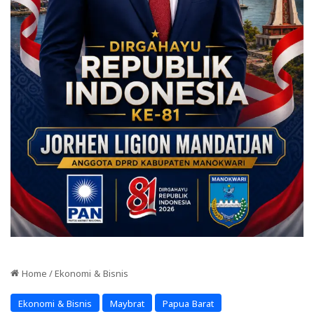
Home
/
Ekonomi & Bisnis
Ekonomi & Bisnis
Maybrat
Papua Barat