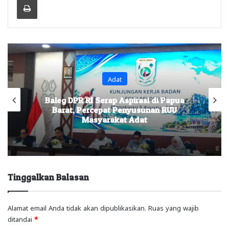
Adat
Baleg DPR RI Serap Aspirasi di Papua
Barat, Percepat Penyusunan RUU
Masyarakat Adat
Tinggalkan Balasan
Alamat email Anda tidak akan dipublikasikan.
Ruas yang wajib
ditandai
*