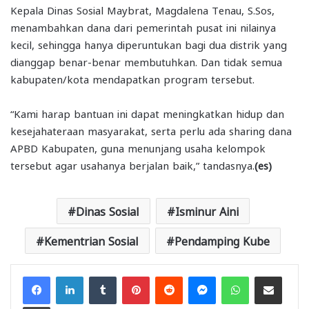
Kepala Dinas Sosial Maybrat, Magdalena Tenau, S.Sos,
menambahkan dana dari pemerintah pusat ini nilainya
kecil, sehingga hanya diperuntukan bagi dua distrik yang
dianggap benar-benar membutuhkan. Dan tidak semua
kabupaten/kota mendapatkan program tersebut.
“Kami harap bantuan ini dapat meningkatkan hidup dan
kesejahateraan masyarakat, serta perlu ada sharing dana
APBD Kabupaten, guna menunjang usaha kelompok
tersebut agar usahanya berjalan baik,” tandasnya.
(es)
Dinas Sosial
Isminur Aini
Kementrian Sosial
Pendamping Kube
Facebook
LinkedIn
Tumblr
Pinterest
Reddit
Messenger
WhatsApp
Share via Email
Print