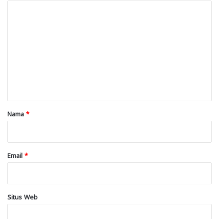
K
o
m
e
n
t
a
r
Nama
*
*
Email
*
Situs Web