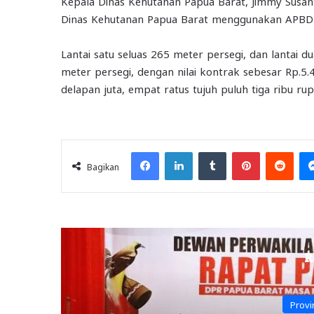
Kepala Dinas Kehutanan Papua Barat, Jimmy Sus
Dinas Kehutanan Papua Barat menggunakan APBD t
Lantai satu seluas 265 meter persegi, dan lantai d
meter persegi, dengan nilai kontrak sebesar Rp.5.4
delapan juta, empat ratus tujuh puluh tiga ribu rupi
Facebook
LinkedIn
Tumblr
Pinterest
Redd
Bagikan
R