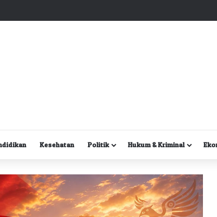
Kuasa Hukum Desak Polisi Segera Lakukan Digital Forensik HP Yanto Idorway dan Dua Saksi Kunci
ndidikan
Kesehatan
Politik
Hukum & Kriminal
Eko