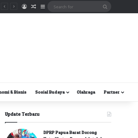
Masuk
Random Article
Sidebar
Search
for
nomi & Bisnis
Sosial Budaya
Olahraga
Partner
Update Terbaru
DPRP Papua Barat Dorong