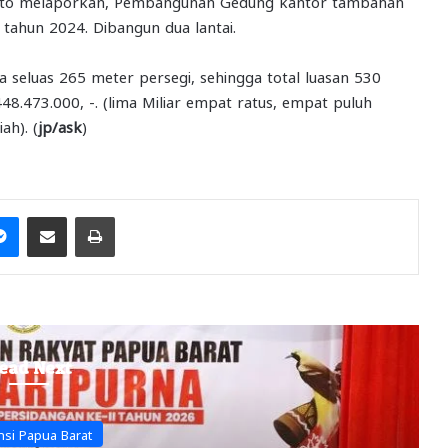
anto melaporkan, Pembangunan Gedung kantor tambahan
ahun 2024. Dibangun dua lantai.
ua seluas 265 meter persegi, sehingga total luasan 530
48.473.000, -. (lima Miliar empat ratus, empat puluh
ah). (
jp/ask
)
it
Messenger
Share via Email
Print
ead Next
Politik