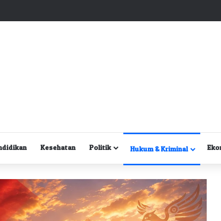
Kuasa Hukum Desak Polisi Segera Lakukan Digital Forensik HP Yanto Idorway dan Dua Saksi Kunci
ndidikan
Kesehatan
Politik
Eko
Hukum & Kriminal