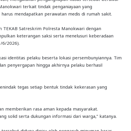
Manokwari terkait tindak penganiayaan yang
harus mendapatkan perawatan medis di rumah sakit.
 Tim TEKAB Satreskrim Polresta Manokwari dengan
pulkan keterangan saksi serta menelusuri keberadaan
1/6/2026).
fikasi identitas pelaku beserta lokasi persembunyiannya. Tim
an penyergapan hingga akhirnya pelaku berhasil
indak tegas setiap bentuk tindak kekerasan yang
an memberikan rasa aman kepada masyarakat.
ang solid serta dukungan informasi dari warga,” katanya.
 tersebut diduga dipicu oleh pengaruh minuman keras