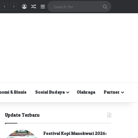
Masuk
Random Article
Sidebar
Search
for
nomi & Bisnis
Sosial Budaya
Olahraga
Partner
Update Terbaru
Festival Kopi Manokwari 2026: