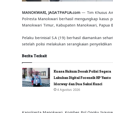
MANOKWARI, JAGATPAPUA.com
— Tim Khusus Anti
Polresta Manokwari berhasil mengungkap kasus pen
Manokwari Timur, Kabupaten Manokwari, Papua B
Pelaku berinisial S.A (19) berhasil diamankan seha
setelah polisi melakukan serangkaian penyelidikan
Berita Terkait
Kuasa Hukum Desak Polisi Segera
Lakukan Digital Forensik HP Yanto
Idorway dan Dua Saksi Kunci
4 Agustus 2026
Kapolresta Manokwari, Kombes Pol Ongky Isguna