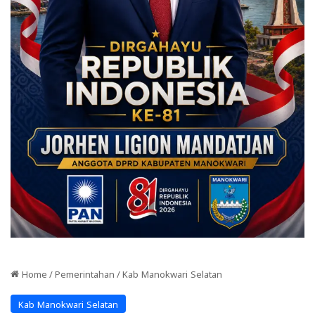
Home
/
Pemerintahan
/
Kab Manokwari Selatan
Kab Manokwari Selatan