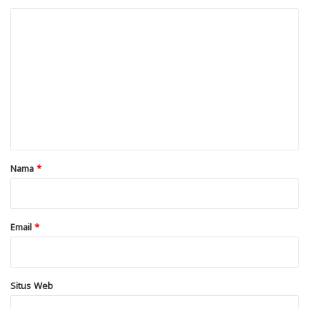
K
o
m
e
n
t
a
r
Nama
*
*
Email
*
Situs Web