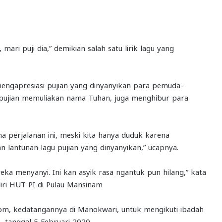
ari puji dia,” demikian salah satu lirik lagu yang
engapresiasi pujian yang dinyanyikan para pemuda-
 pujian memuliakan nama Tuhan, juga menghibur para
 perjalanan ini, meski kita hanya duduk karena
 lantunan lagu pujian yang dinyanyikan,” ucapnya.
ka menyanyi. Ini kan asyik rasa ngantuk pun hilang,” kata
ri HUT PI di Pulau Mansinam
erom, kedatangannya di Manokwari, untuk mengikuti ibadah
, tanggal 5 Februari 2020.