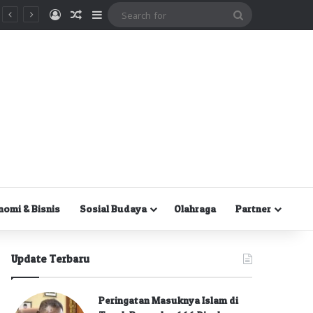
Masuk
Random Article
Sidebar
Search
for
nomi & Bisnis
Sosial Budaya
Olahraga
Partner
Update Terbaru
Peringatan Masuknya Islam di