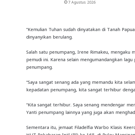
7 Agustus 2026
“Kemulian Tuhan sudah dinyatakan di Tanah Papua, m
dinyanyikan berulang.
Salah satu penumpang, Irene Rimakeu, mengaku m
pemudi ini. Karena selain mengumandangkan lagu
penumpang.
“Saya sangat senang ada yang memandu kita selama
kepadatan penumpang, kita sangat terhibur dengan
“Kita sangat terhibur. Saya senang mendengar mere
Yanti penumpang lainnya yang juga akan menghadi
Sementara itu, jemaat Filadelfia Warbo Klasis Ke
HUT Pekabaran Injil (PI) ke 165, di Pulau Mansinan