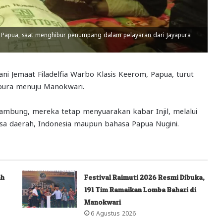
, Papua, saat menghibur penumpang dalam pelayaran dari Jayapura
ni Jemaat Filadelfia Warbo Klasis Keerom, Papua, turut
pura menuju Manokwari.
mbung, mereka tetap menyuarakan kabar Injil, melalui
sa daerah, Indonesia maupun bahasa Papua Nugini.
ah
Festival Raimuti 2026 Resmi Dibuka,
191 Tim Ramaikan Lomba Bahari di
Manokwari
6 Agustus 2026