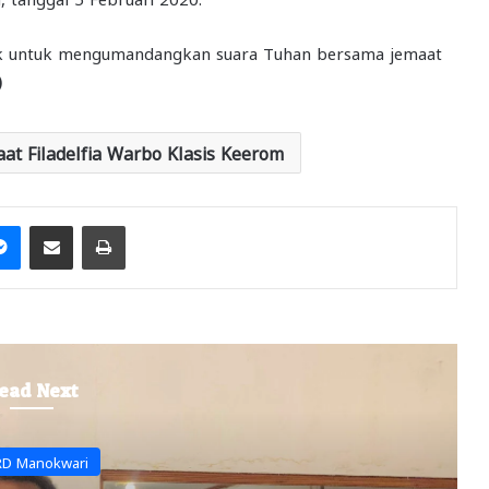
ik untuk mengumandangkan suara Tuhan bersama jemaat
)
at Filadelfia Warbo Klasis Keerom
it
Messenger
Share via Email
Print
ead Next
Headline