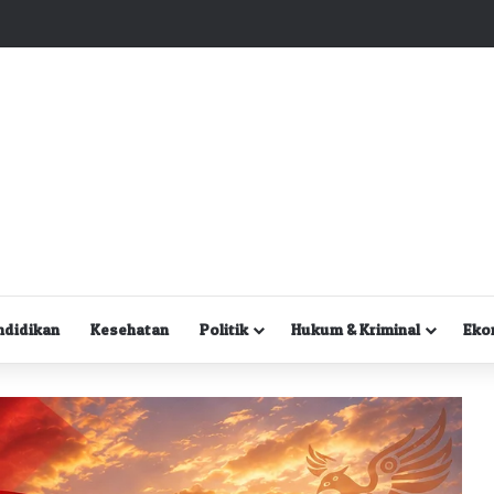
Kuasa Hukum Desak Polisi Segera Lakukan Digital Forensik HP Yanto Idorway dan Dua Saksi Kunci
ndidikan
Kesehatan
Politik
Hukum & Kriminal
Eko