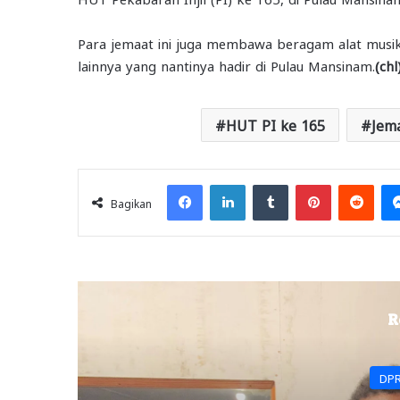
Para jemaat ini juga membawa beragam alat mus
lainnya yang nantinya hadir di Pulau Mansinam.
(chl
HUT PI ke 165
Jema
Facebook
LinkedIn
Tumblr
Pinterest
Redd
Bagikan
R