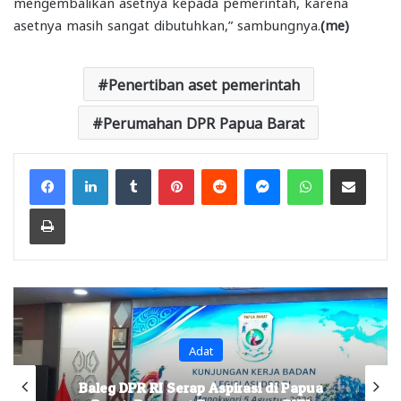
mengembalikan asetnya kepada pemerintah, karena
asetnya masih sangat dibutuhkan,” sambungnya.
(me)
Penertiban aset pemerintah
Perumahan DPR Papua Barat
Facebook
LinkedIn
Tumblr
Pinterest
Reddit
Messenger
WhatsApp
Share via Email
Print
Adat
Baleg DPR RI Serap Aspirasi di Papua