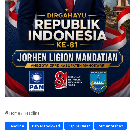
Home
/
Headline
Headline
Kab Manokwari
Papua Barat
Pemerintahan