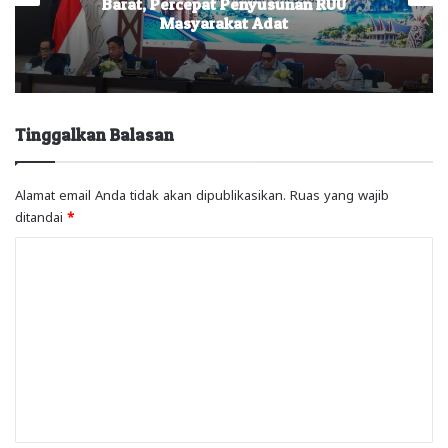
Barat, Percepat Penyusunan RUU
Masyarakat Adat
Tinggalkan Balasan
Alamat email Anda tidak akan dipublikasikan.
Ruas yang wajib
ditandai
*
K
o
m
e
n
t
a