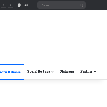
Masuk
Random Article
Sidebar
Search
for
Sosial Budaya
Olahraga
Partner
nomi & Bisnis