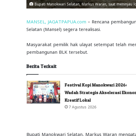
Bupati Manokwari Selatan, Markus Waran, saat meninjau lok
MANSEL, JAGATPAPUA.com
– Rencana pembangunan
Selatan (Mansel) segera terealisasi.
Masyarakat pemilik hak ulayat setempat telah m
pembangunan BLK tersebut.
Berita Terkait
Festival Kopi Manokwari 2026:
Wadah Strategis Akselerasi Ekono
Kreatif Lokal
7 Agustus 2026
Bupati Manokwari Selatan, Markus Waran mengatak