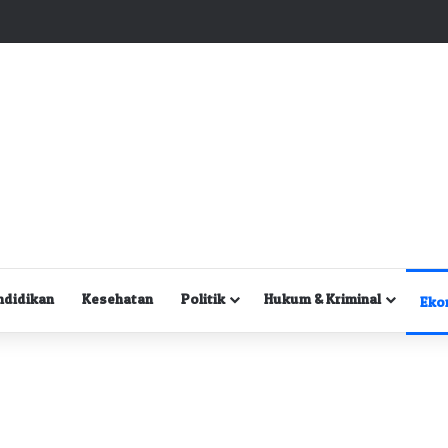
Kuasa Hukum Desak Polisi Segera Lakukan Digital Forensik HP Yanto Idorway dan Dua Saksi Kunci
ndidikan
Kesehatan
Politik
Hukum & Kriminal
Eko