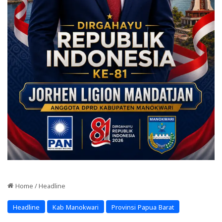
Home
/
Headline
Headline
Kab Manokwari
Provinsi Papua Barat