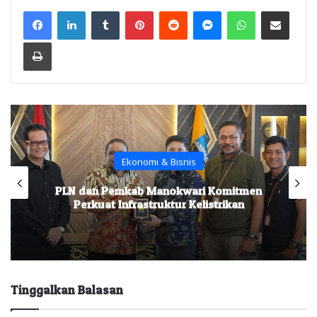
Facebook
LinkedIn
Tumblr
Pinterest
Reddit
Messenger
WhatsApp
Share via Email
Print
Ekonomi & Bisnis
PLN dan Pemkab Manokwari Komitmen
Perkuat Infrastruktur Kelistrikan
Tinggalkan Balasan