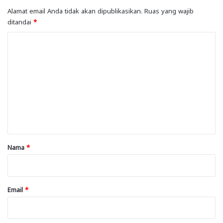
Alamat email Anda tidak akan dipublikasikan.
Ruas yang wajib
ditandai
*
K
o
m
e
n
t
a
r
Nama
*
*
Email
*