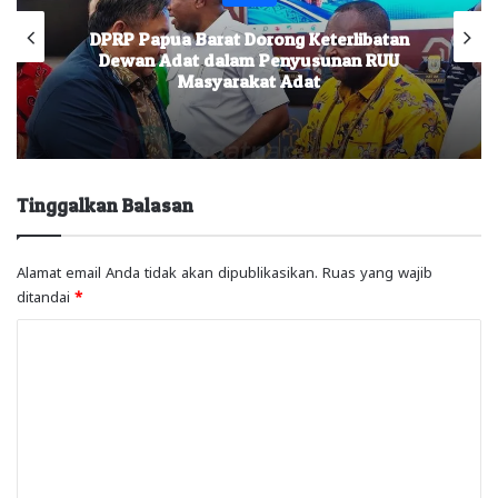
PRP Papua Barat Dorong Keterlibatan
Inves
Dewan Adat dalam Penyusunan RUU
M
Masyarakat Adat
Tinggalkan Balasan
Alamat email Anda tidak akan dipublikasikan.
Ruas yang wajib
ditandai
*
K
o
m
e
n