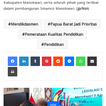
Kabupaten Manokwari, serta seluruh pihak yang terlibat
dalam pembangunan Smamco Manokwari. (
jp/ksn
)
Mendikdasmen
Papua Barat Jadi Prioritas
Pemerataan Kualitas Pendidikan
Pendidikan
Facebook
LinkedIn
Tumblr
Pinterest
Reddit
Messenger
WhatsApp
Share via Email
Print
Adat