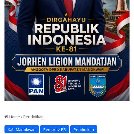
Home
/
Pendidikan
Kab Manokwari
Pemprov PB
Pendidikan