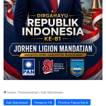
Home
/
Pemerintahan
/
Kab Manokwari
Kab Manokwari
Pemprov PB
Provinsi Papua Barat