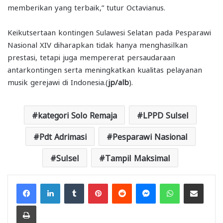
memberikan yang terbaik,” tutur Octavianus.
Keikutsertaan kontingen Sulawesi Selatan pada Pesparawi
Nasional XIV diharapkan tidak hanya menghasilkan
prestasi, tetapi juga mempererat persaudaraan
antarkontingen serta meningkatkan kualitas pelayanan
musik gerejawi di Indonesia.(
jp/alb
).
kategori Solo Remaja
LPPD Sulsel
Pdt Adrimasi
Pesparawi Nasional
Sulsel
Tampil Maksimal
Facebook
LinkedIn
Tumblr
Pinterest
Reddit
Messenger
WhatsApp
Share via Email
Print