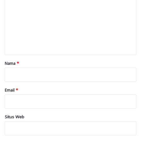
o
m
e
n
t
a
r
Nama
*
*
Email
*
Situs Web