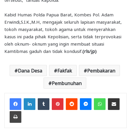
Kabid Humas Polda Papua Barat, Kombes Pol. Adam
Erwindi,S.I.K.,M.H, mengajak seluruh lapisan masyarakat,
tokoh masyarakat, tokoh agama untuk menyerahkan
kasus ini pada pihak Kepolisian, serta tidak terprovokasi
oleh oknum- oknum yang ingin membuat situasi
Kamtibmas gaduh dan tidak kondusif.
(rls/jp)
Dana Desa
Fakfak
Pembakaran
Pembunuhan
Facebook
LinkedIn
Tumblr
Pinterest
Reddit
Messenger
WhatsApp
Share via Email
Print