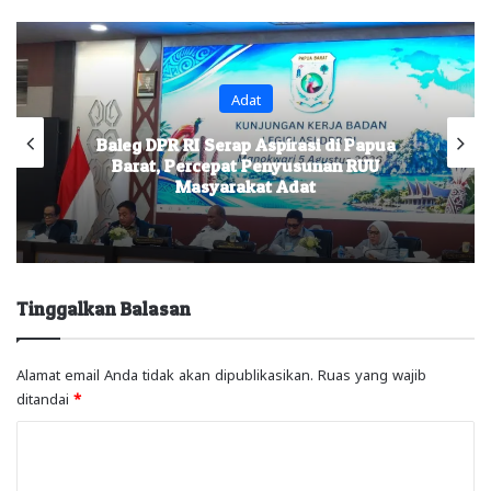
Adat
Baleg DPR RI Serap Aspirasi di Papua
Barat, Percepat Penyusunan RUU
Masyarakat Adat
Tinggalkan Balasan
Alamat email Anda tidak akan dipublikasikan.
Ruas yang wajib
ditandai
*
K
o