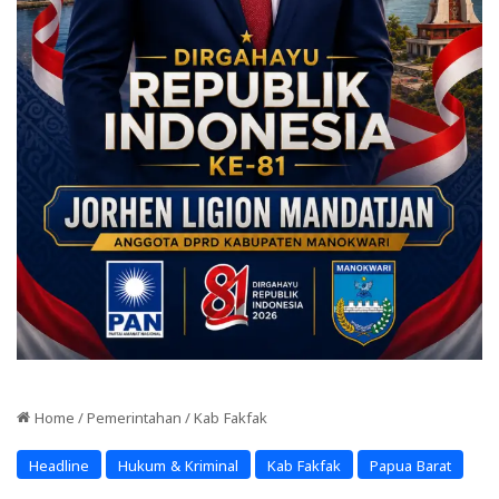
Home
/
Pemerintahan
/
Kab Fakfak
Headline
Hukum & Kriminal
Kab Fakfak
Papua Barat