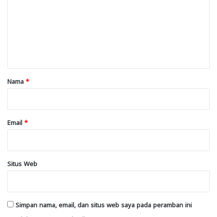
m
e
n
t
a
r
Nama
*
*
Email
*
Situs Web
Simpan nama, email, dan situs web saya pada peramban ini