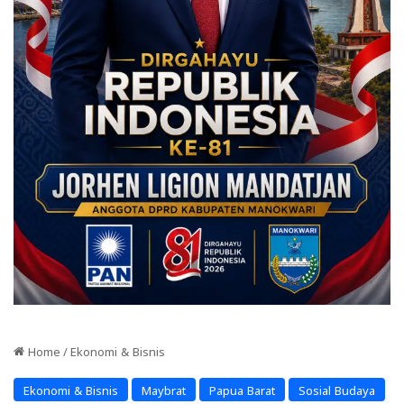
Home
/
Ekonomi & Bisnis
Ekonomi & Bisnis
Maybrat
Papua Barat
Sosial Budaya