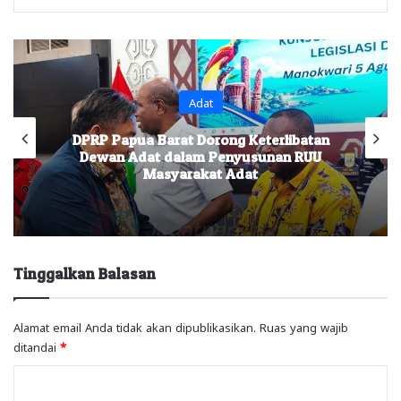
Adat
DPRP Papua Barat Dorong Keterlibatan
Dewan Adat dalam Penyusunan RUU
Masyarakat Adat
Tinggalkan Balasan
Alamat email Anda tidak akan dipublikasikan.
Ruas yang wajib
ditandai
*
K