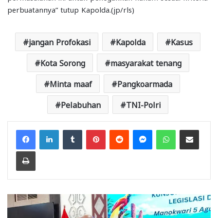
perbuatannya” tutup Kapolda.(jp/rls)
jangan Profokasi
Kapolda
Kasus
Kota Sorong
masyarakat tenang
Minta maaf
Pangkoarmada
Pelabuhan
TNI-Polri
Facebook
LinkedIn
Tumblr
Pinterest
Reddit
Messenger
WhatsApp
Share via Email
Print