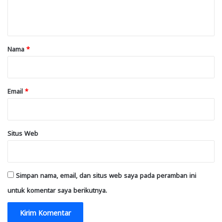
n
t
a
r
Nama
*
*
Email
*
Situs Web
Simpan nama, email, dan situs web saya pada peramban ini
untuk komentar saya berikutnya.