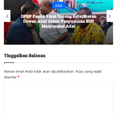
Adat
DPRP Papua Barat Dorong Keterlibatan
Dewan Adat dalam Penyusunan RUU
Masyarakat Adat
Tinggalkan Balasan
Alamat email Anda tidak akan dipublikasikan.
Ruas yang wajib
ditandai
*
K
o
m
e