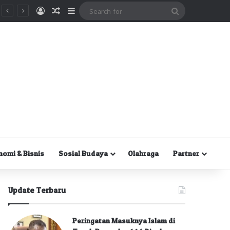
Masuk
Random Article
Sidebar
Search
for
nomi & Bisnis
Sosial Budaya
Olahraga
Partner
Update Terbaru
Peringatan Masuknya Islam di