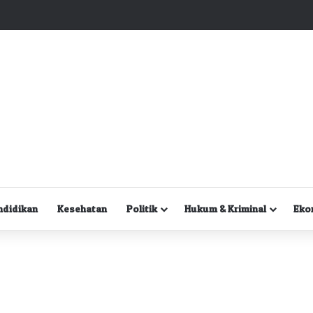
Kuasa Hukum Desak Polisi Segera Lakukan Digital Forensik HP Yanto Idorway dan Dua Saksi Kunci
ndidikan
Kesehatan
Politik
Hukum & Kriminal
Eko