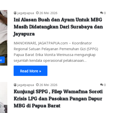
jagatpapua
26 Mei 2026
0
Ini Alasan Buah dan Ayam Untuk MBG
Masih Didatangkan Dari Surabaya dan
Jayapura
MANOKWARI, JAGATPAPUA.com – Koordinator
Regional Satuan Pelayanan Pemenuhan Gizi (SPPG)
Papua Barat Erika Vionita Werinussa mengungkap
ne
sejumlah kendala operasional pelaksanaan…
Read More »
jagatpapua
26 Mei 2026
0
Kunjungi SPPG , Filep Wamafma Soroti
Krisis LPG dan Pasokan Pangan Dapur
MBG di Papua Barat