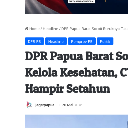
Home
/
Headline
/
DPR Papua Barat Soroti Buruknya Ta
DPR PB
Headline
Pemprov PB
Politik
DPR Papua Barat So
Kelola Kesehatan,
Hampir Setahun
jagatpapua
20 Mei 2026