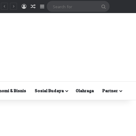
Masuk
Random Article
Sidebar
Search
for
nomi & Bisnis
Sosial Budaya
Olahraga
Partner