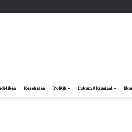
Kuasa Hukum Desak Polisi Segera Lakukan Digital Forensik HP Yanto Idorway dan Dua Saksi Kunci
ndidikan
Kesehatan
Politik
Hukum & Kriminal
Eko