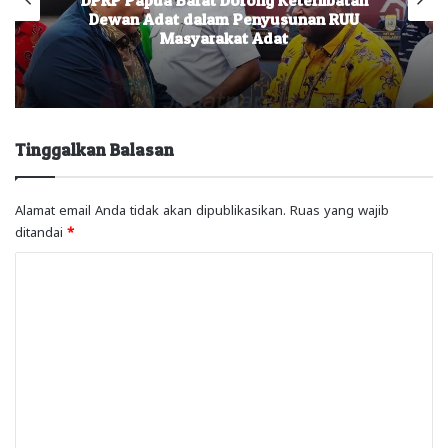
Dewan Adat dalam Penyusunan RUU
Masyarakat Adat
Tinggalkan Balasan
Alamat email Anda tidak akan dipublikasikan.
Ruas yang wajib
ditandai
*
K
o
m
e
n
t
a