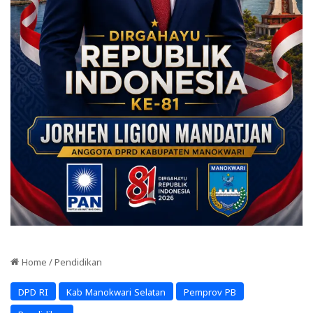
Home
/
Pendidikan
DPD RI
Kab Manokwari Selatan
Pemprov PB