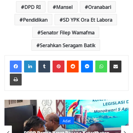
DPD RI
Mansel
Oranabari
Pendidikan
SD YPK Ora Et Labora
Senator Filep Wamafma
Serahkan Seragam Batik
Facebook
LinkedIn
Tumblr
Pinterest
Reddit
Messenger
WhatsApp
Share via Email
Print
Adat
DPRP Papua Barat Dorong Keterlibatan