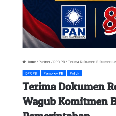
Home
/
Partner
/
DPR PB
/
Terima Dokumen Rekomendasi
DPR PB
Pemprov PB
Politik
Terima Dokumen R
Wagub Komitmen Be
Pemerintahan