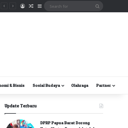
Masuk
Random Article
Sidebar
Search
for
nomi & Bisnis
Sosial Budaya
Olahraga
Partner
Update Terbaru
DPRP Papua Barat Dorong