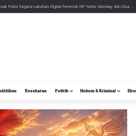
Praperadilan eks Ketua BKMT PB, Fitri Arniati Kandas, Hakim Nyatakan ‘Tidak Dapat Diterima’
ndidikan
Kesehatan
Politik
Hukum & Kriminal
Eko