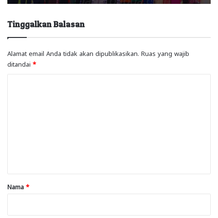
Tinggalkan Balasan
Alamat email Anda tidak akan dipublikasikan.
Ruas yang wajib
ditandai
*
K
o
m
e
n
t
a
r
Nama
*
*