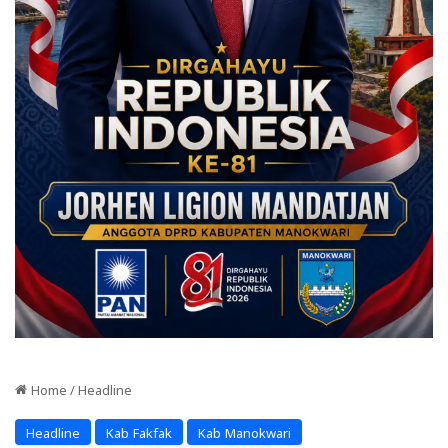
Home
/
Headline
Headline
Kab Fakfak
Kab Manokwari