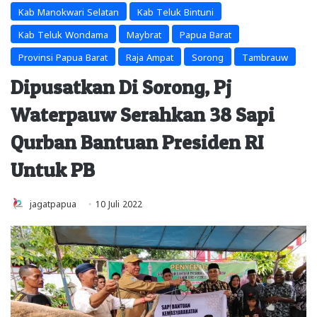
Kab Manokwari Selatan
Kab Teluk Bintuni
Kab Teluk Wondama
Maybrat
Papua Barat
Provinsi Papua Barat
Raja Ampat
Sorong
Tambrauw
Dipusatkan Di Sorong, Pj
Waterpauw Serahkan 38 Sapi
Qurban Bantuan Presiden RI
Untuk PB
jagatpapua
10 Juli 2022