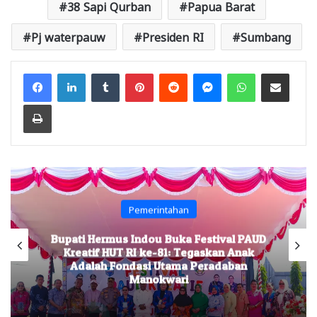
38 Sapi Qurban
Papua Barat
Pj waterpauw
Presiden RI
Sumbang
Facebook
LinkedIn
Tumblr
Pinterest
Reddit
Messenger
WhatsApp
Share via Email
Print
Pemerintahan
Bupati Hermus Indou Buka Festival PAUD
Kreatif HUT RI ke-81: Tegaskan Anak
Adalah Fondasi Utama Peradaban
Manokwari