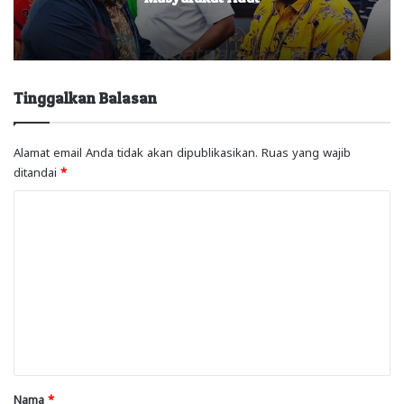
Tinggalkan Balasan
Alamat email Anda tidak akan dipublikasikan.
Ruas yang wajib
ditandai
*
K
o
m
e
n
t
a
r
Nama
*