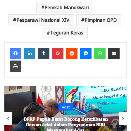
Pemkab Manokwari
Pesparawi Nasional XIV
Pimpinan OPD
Teguran Keras
Facebook
LinkedIn
Tumblr
Pinterest
Reddit
Messenger
WhatsApp
Share via Email
Print
Adat
DPRP Papua Barat Dorong Keterlibatan
Dewan Adat dalam Penyusunan RUU
Masyarakat Adat