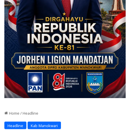
Home
/
Headline
Headline
Kab Manokwari