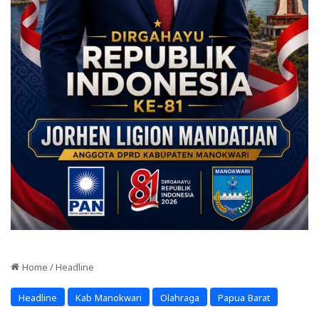
Home
/
Headline
Headline
Kab Manokwari
Olahraga
Papua Barat