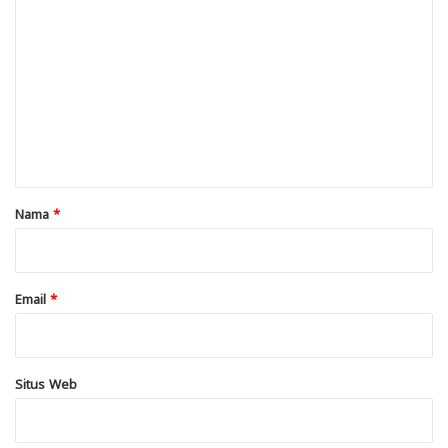
o
m
e
n
t
a
r
Nama
*
*
Email
*
Situs Web