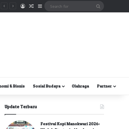
Masuk
Random Article
Sidebar
Search
for
nomi & Bisnis
Sosial Budaya
Olahraga
Partner
Update Terbaru
Festival Kopi Manokwari 2026: