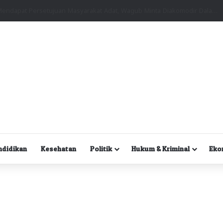
Kuasa Hukum Desak Polisi Segera Lakukan Digital Forensik HP Yanto Idorway dan Dua Saksi Kunci
ndidikan
Kesehatan
Politik
Hukum & Kriminal
Eko