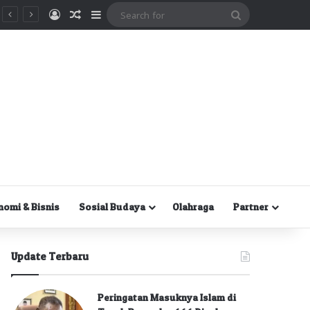
Masuk
Random Article
Sidebar
Search
for
nomi & Bisnis
Sosial Budaya
Olahraga
Partner
Update Terbaru
Peringatan Masuknya Islam di