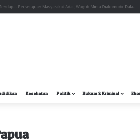
Kuasa Hukum Desak Polisi Segera Lakukan Digital Forensik HP Yanto Idorway dan Dua Saksi Kunci
ndidikan
Kesehatan
Politik
Hukum & Kriminal
Eko
Papua