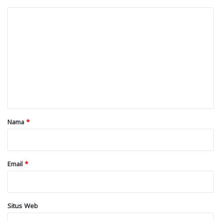
K
o
m
e
n
t
a
r
Nama
*
*
Email
*
Situs Web