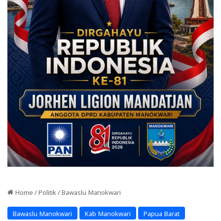
Home
/
Politik
/
Bawaslu Manokwari
Bawaslu Manokwari
Kab Manokwari
Papua Barat