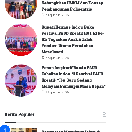
Kebangkitan UMKM dan Konsep
Pembangunan Polisentris
7 Agustus 2026
Bupati Hermus Indou Buka
Festival PAUD Kreatif HUT RI ke-
81: Tegaskan Anak Adalah
Fondasi Utama Peradaban
Manokwari
7 Agustus 2026
Pesan Inspiratif Bunda PAUD
Febelina Indou di Festival PAUD
Kreatif: “Ibu Guru Sedang
Melayani Pemimpin Masa Depan”
7 Agustus 2026
Berita Populer
Peringatan Masuknya Islam di