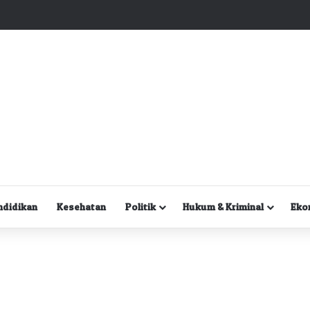
Kuasa Hukum Desak Polisi Segera Lakukan Digital Forensik HP Yanto Idorway dan Dua Saksi Kunci
ndidikan
Kesehatan
Politik
Hukum & Kriminal
Eko