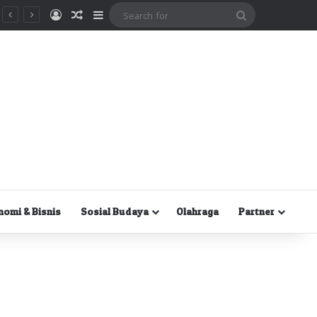
Masuk
Random Article
Sidebar
Search
for
nomi & Bisnis
Sosial Budaya
Olahraga
Partner