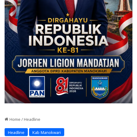
Home
/
Headline
Headline
Kab Manokwari