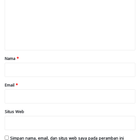
m
e
n
t
a
r
Nama
*
*
Email
*
Situs Web
Simpan nama, email, dan situs web saya pada peramban ini