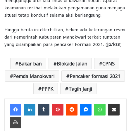
mengganggu arus lalu lintas di kawasan Sogun. Aparat
keamanan terlihat melakukan pengamanan guna menjaga
situasi tetap kondusif selama aksi berlangsung.
Hingga berita ini diterbitkan, belum ada keterangan resmi
dari Pemerintah Kabupaten Manokwari terkait tuntutan
yang disampaikan para pencaker Formasi 2021. (
jp/ksn
)
Bakar ban
Blokade Jalan
CPNS
Pemda Manokwari
Pencaker formasi 2021
PPPK
Tagih Janji
Facebook
LinkedIn
Tumblr
Pinterest
Reddit
Messenger
WhatsApp
Share via Email
Print