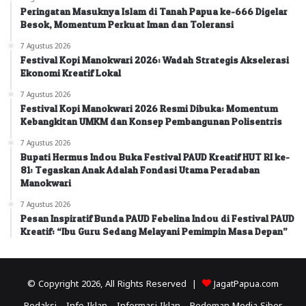
Peringatan Masuknya Islam di Tanah Papua ke-666 Digelar
Besok, Momentum Perkuat Iman dan Toleransi
7 Agustus 2026
Festival Kopi Manokwari 2026: Wadah Strategis Akselerasi
Ekonomi Kreatif Lokal
7 Agustus 2026
Festival Kopi Manokwari 2026 Resmi Dibuka: Momentum
Kebangkitan UMKM dan Konsep Pembangunan Polisentris
7 Agustus 2026
Bupati Hermus Indou Buka Festival PAUD Kreatif HUT RI ke-
81: Tegaskan Anak Adalah Fondasi Utama Peradaban
Manokwari
7 Agustus 2026
Pesan Inspiratif Bunda PAUD Febelina Indou di Festival PAUD
Kreatif: “Ibu Guru Sedang Melayani Pemimpin Masa Depan”
© Copyright 2026, All Rights Reserved |
JagatPapua.com
Redaksi
Info Iklan
Informasi Iklan
Pedoman Media Siber