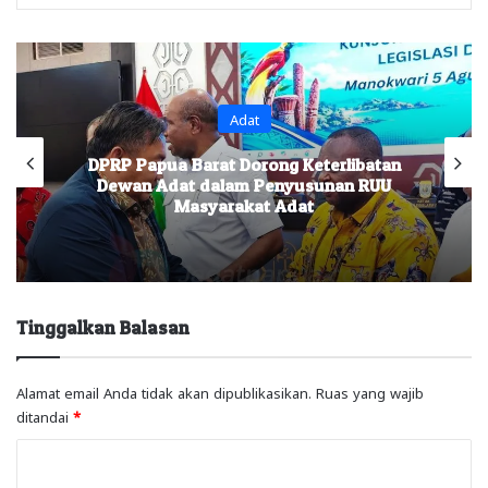
Adat
Papua Barat Dorong Keterlibatan
Investasi
an Adat dalam Penyusunan RUU
Masya
Masyarakat Adat
D
Tinggalkan Balasan
Alamat email Anda tidak akan dipublikasikan.
Ruas yang wajib
ditandai
*
K
o