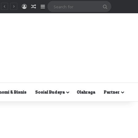
Masuk
Random Article
Sidebar
Search
for
nomi & Bisnis
Sosial Budaya
Olahraga
Partner