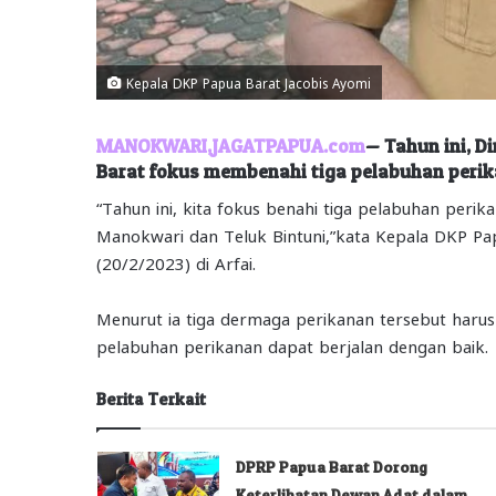
Kepala DKP Papua Barat Jacobis Ayomi
MANOKWARI,JAGATPAPUA.com
— Tahun ini, D
Barat fokus membenahi tiga pelabuhan perika
“Tahun ini, kita fokus benahi tiga pelabuhan peri
Manokwari dan Teluk Bintuni,”kata Kepala DKP Pa
(20/2/2023) di Arfai.
Menurut ia tiga dermaga perikanan tersebut harus d
pelabuhan perikanan dapat berjalan dengan baik.
Berita Terkait
DPRP Papua Barat Dorong
Keterlibatan Dewan Adat dalam