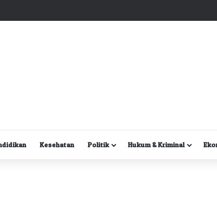
Kuasa Hukum Desak Polisi Segera Lakukan Digital Forensik HP Yanto Idorway dan Dua Saksi Kunci
ndidikan
Kesehatan
Politik
Hukum & Kriminal
Eko