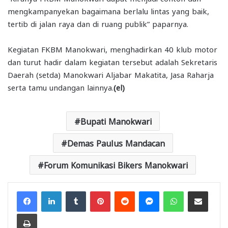
mengkampanyekan bagaimana berlalu lintas yang baik,
tertib di jalan raya dan di ruang publik” paparnya.
Kegiatan FKBM Manokwari, menghadirkan 40 klub motor
dan turut hadir dalam kegiatan tersebut adalah Sekretaris
Daerah (setda) Manokwari Aljabar Makatita, Jasa Raharja
serta tamu undangan lainnya.
(el)
Bupati Manokwari
Demas Paulus Mandacan
Forum Komunikasi Bikers Manokwari
Facebook
LinkedIn
Tumblr
Pinterest
Reddit
Messenger
WhatsApp
Share via Email
Print