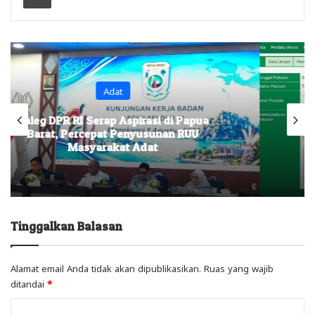
Headline
Praperadilan eks Ketua BKMT PB, Fitri
Arniati Kandas, Hakim Nyatakan ‘Tidak
Dapat Diterima’
Tinggalkan Balasan
Alamat email Anda tidak akan dipublikasikan.
Ruas yang wajib
ditandai
*
K