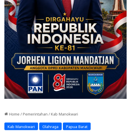
Home
/
Pemerintahan
/
Kab Manokwari
Kab Manokwari
Olahraga
Papua Barat