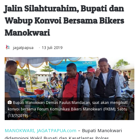
Jalin Silahturahim, Bupati dan
Wabup Konvoi Bersama Bikers
Manokwari
jagatpapua
13 Juli 2019
Bupati Manokwari Demas Paulus Mandacan, saat akan mengikuti
konvoi bersama Forum Komunikasi Bikers Manokwari (FKBM), Sabtu
(13/7/2019).
MANOKWARI, JAGATPAPUA.com
– Bupati Manokwari
didampingi Wakil Bupati dan Kasatlantas Polres