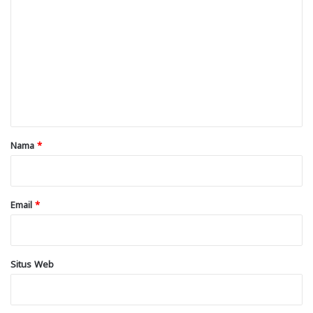
o
m
e
n
t
a
r
Nama
*
*
Email
*
Situs Web