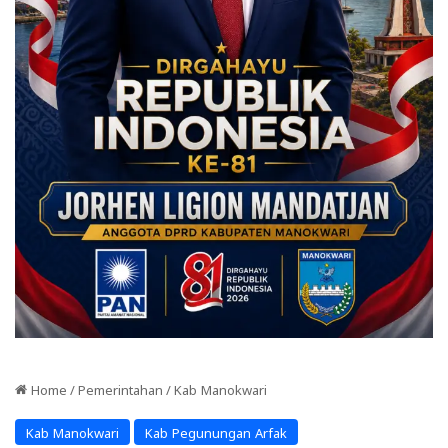
Home
/
Pemerintahan
/
Kab Manokwari
Kab Manokwari
Kab Pegunungan Arfak