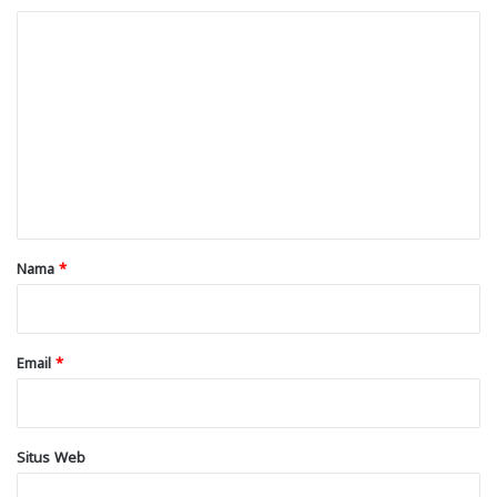
K
o
m
e
n
t
a
r
Nama
*
*
Email
*
Situs Web