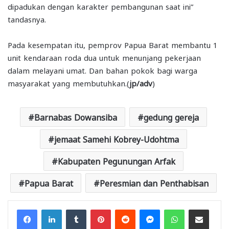
dipadukan dengan karakter pembangunan saat ini”
tandasnya.
Pada kesempatan itu, pemprov Papua Barat membantu 1
unit kendaraan roda dua untuk menunjang pekerjaan
dalam melayani umat. Dan bahan pokok bagi warga
masyarakat yang membutuhkan.(
jp/adv
)
Barnabas Dowansiba
gedung gereja
jemaat Samehi Kobrey-Udohtma
Kabupaten Pegunungan Arfak
Papua Barat
Peresmian dan Penthabisan
Facebook
LinkedIn
Tumblr
Pinterest
Reddit
Messenger
WhatsApp
Share via Email