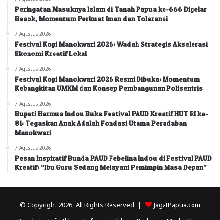
Peringatan Masuknya Islam di Tanah Papua ke-666 Digelar
Besok, Momentum Perkuat Iman dan Toleransi
7 Agustus 2026
Festival Kopi Manokwari 2026: Wadah Strategis Akselerasi
Ekonomi Kreatif Lokal
7 Agustus 2026
Festival Kopi Manokwari 2026 Resmi Dibuka: Momentum
Kebangkitan UMKM dan Konsep Pembangunan Polisentris
7 Agustus 2026
Bupati Hermus Indou Buka Festival PAUD Kreatif HUT RI ke-
81: Tegaskan Anak Adalah Fondasi Utama Peradaban
Manokwari
7 Agustus 2026
Pesan Inspiratif Bunda PAUD Febelina Indou di Festival PAUD
Kreatif: “Ibu Guru Sedang Melayani Pemimpin Masa Depan”
© Copyright 2026, All Rights Reserved |
JagatPapua.com
Redaksi
Info Iklan
Informasi Iklan
Pedoman Media Siber