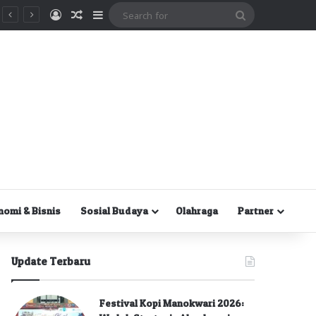
Masuk
Random Article
Sidebar
Search
for
nomi & Bisnis
Sosial Budaya
Olahraga
Partner
Update Terbaru
Festival Kopi Manokwari 2026: