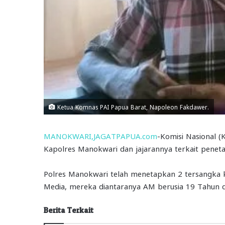
Ketua Komnas PAI Papua Barat, Napoleon Fakdawer.
MANOKWARI,JAGATPAPUA.com
-Komisi Nasional 
Kapolres Manokwari dan jajarannya terkait penet
Polres Manokwari telah menetapkan 2 tersangka ka
Media, mereka diantaranya AM berusia 19 Tahun 
Berita Terkait