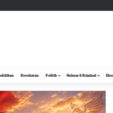
Kuasa Hukum Desak Polisi Segera Lakukan Digital Forensik HP Yanto Idorway dan Dua Saksi Kunci
ndidikan
Kesehatan
Politik
Hukum & Kriminal
Eko