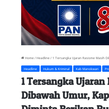
Home
/
Headline
/
1 Tersangka Ujaran Rasisme Masih D
Headline
Hukum & Kriminal
Kab Manokwari
Pr
1 Tersangka Ujaran
Dibawah Umur, Kap
Diminta Berikan R