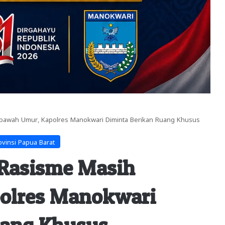
ibawah Umur, Kapolres Manokwari Diminta Berikan Ruang Khusus
ovinsi Papua Barat
 Rasisme Masih
olres Manokwari
uang Khusus