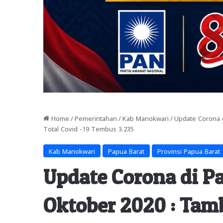
Home
/
Pemerintahan
/
Kab Manokwari
/
Update Corona d
Total Covid -19 Tembus 3.235
Kab Manokwari
Papua Barat
Provinsi Papua Barat
Update Corona di P
Oktober 2020 : Tam