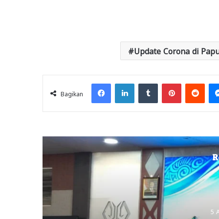
Update Corona di Papu
Facebook
LinkedIn
Tumblr
Pinterest
Redd
Bagikan
R