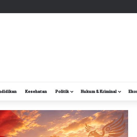
Kuasa Hukum Desak Polisi Segera Lakukan Digital Forensik HP Yanto Idorway dan Dua Saksi Kunci
ndidikan
Kesehatan
Politik
Hukum & Kriminal
Eko