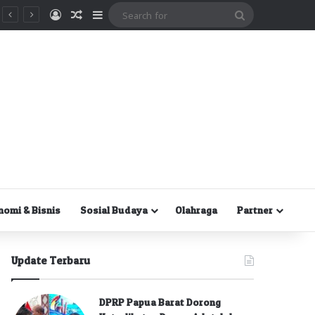
Masuk
Random Article
Sidebar
Search
for
nomi & Bisnis
Sosial Budaya
Olahraga
Partner
Update Terbaru
DPRP Papua Barat Dorong