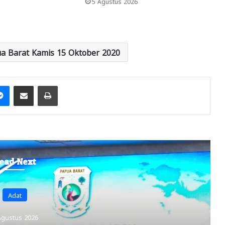
5 Agustus 2026
a Barat Kamis 15 Oktober 2020
it
Messenger
Share via Email
Print
ead Next
Headline
4 Agustus 2026