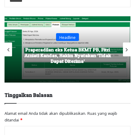
Headline
Praperadilan eks Ketua BKMT PB, Fitri
Arniati Kandas, Hakim Nyatakan ‘Tidak
Dapat Diterima’
Tinggalkan Balasan
Alamat email Anda tidak akan dipublikasikan.
Ruas yang wajib
ditandai
*
K