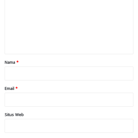
o
m
e
n
t
a
r
Nama
*
*
Email
*
Situs Web