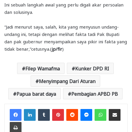
Ini sebuah langkah awal yang perlu digali akar persoalan
dan solusinya.
“Jadi menurut saya, salah, kita yang menyusun undang-
undang ini, tetapi dengan melihat fakta tadi Pak Bupati
dan pak gubernur menyampaikan saya pikir ini fakta yang
tidak benar,”cetusnya.(
jp/fir
)
Filep Wamafma
Kunker DPD RI
Menyimpang Dari Aturan
Papua barat daya
Pembagian APBD PB
Facebook
LinkedIn
Tumblr
Pinterest
Reddit
Messenger
WhatsApp
Share via Email
Print