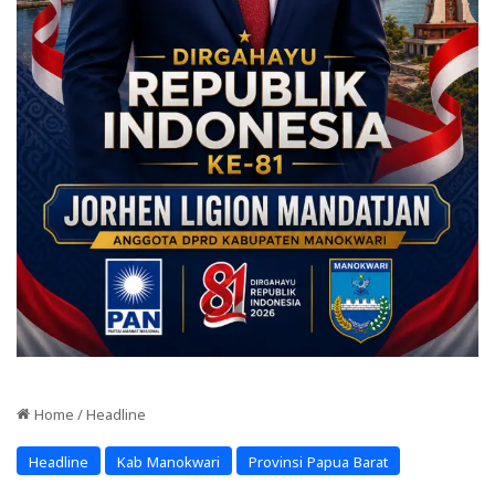
Home
/
Headline
Headline
Kab Manokwari
Provinsi Papua Barat