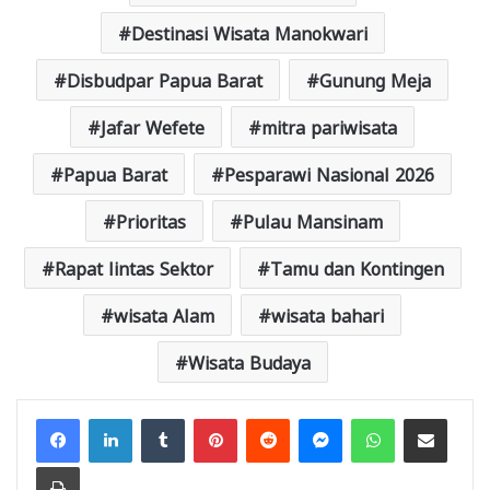
Destinasi Wisata Manokwari
Disbudpar Papua Barat
Gunung Meja
Jafar Wefete
mitra pariwisata
Papua Barat
Pesparawi Nasional 2026
Prioritas
Pulau Mansinam
Rapat lintas Sektor
Tamu dan Kontingen
wisata Alam
wisata bahari
Wisata Budaya
Facebook
LinkedIn
Tumblr
Pinterest
Reddit
Messenger
WhatsApp
Share via Email
Print