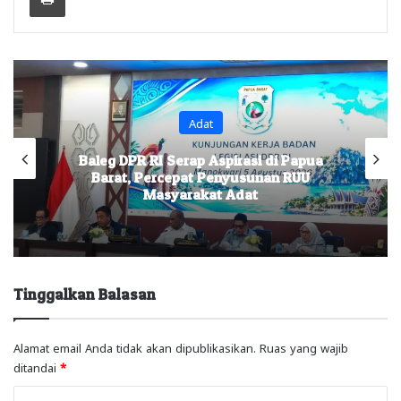
Headline
a
Kuasa Hukum Desak Polisi Segera
Lakukan Digital Forensik HP Yanto
Idorway dan Dua Saksi Kunci
Tinggalkan Balasan
Alamat email Anda tidak akan dipublikasikan.
Ruas yang wajib
ditandai
*
K