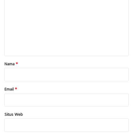
o
m
e
n
t
a
r
Nama
*
*
Email
*
Situs Web