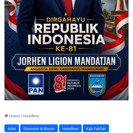
Home
/
Headline
Adat
Ekonomi & Bisnis
Headline
Kab Fakfak