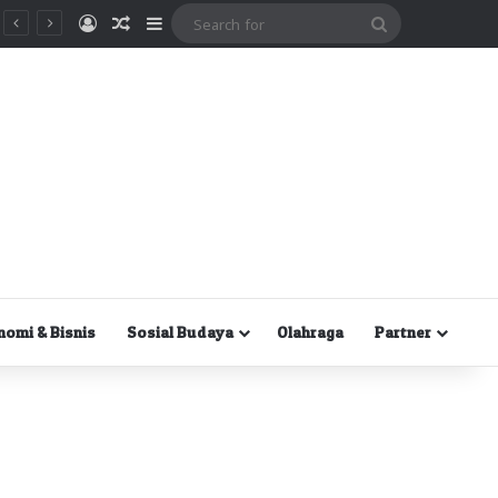
Masuk
Random Article
Sidebar
Search
for
nomi & Bisnis
Sosial Budaya
Olahraga
Partner