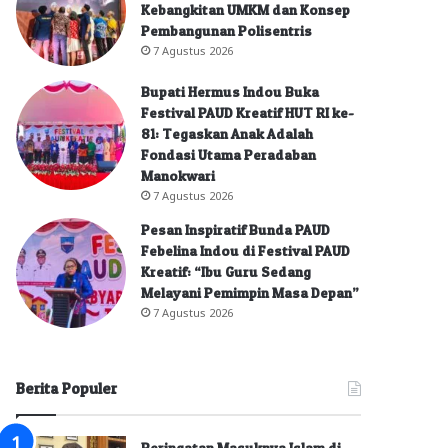
Kebangkitan UMKM dan Konsep
Pembangunan Polisentris
7 Agustus 2026
Bupati Hermus Indou Buka
Festival PAUD Kreatif HUT RI ke-
81: Tegaskan Anak Adalah
Fondasi Utama Peradaban
Manokwari
7 Agustus 2026
Pesan Inspiratif Bunda PAUD
Febelina Indou di Festival PAUD
Kreatif: “Ibu Guru Sedang
Melayani Pemimpin Masa Depan”
7 Agustus 2026
Berita Populer
Peringatan Masuknya Islam di