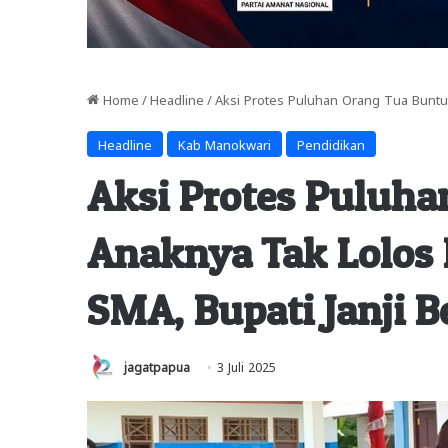
Home
/
Headline
/
Aksi Protes Puluhan Orang Tua Buntut
Headline
Kab Manokwari
Pendidikan
Aksi Protes Puluha
Anaknya Tak Lolos 
SMA, Bupati Janji Be
jagatpapua
3 Juli 2025