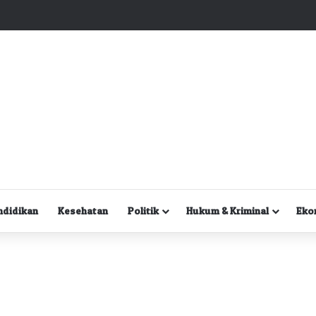
Kuasa Hukum Desak Polisi Segera Lakukan Digital Forensik HP Yanto Idorway dan Dua Saksi Kunci
ndidikan
Kesehatan
Politik
Hukum & Kriminal
Eko