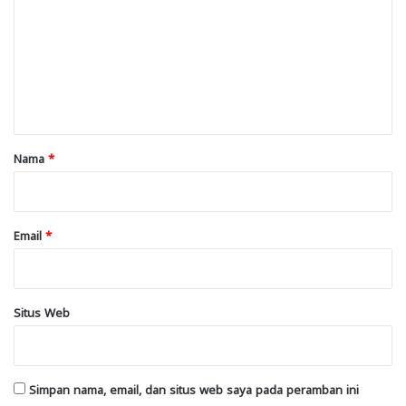
m
e
n
t
a
r
Nama
*
*
Email
*
Situs Web
Simpan nama, email, dan situs web saya pada peramban ini