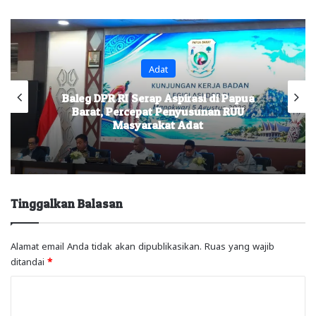
Adat
Baleg DPR RI Serap Aspirasi di Papua
Barat, Percepat Penyusunan RUU
Masyarakat Adat
Tinggalkan Balasan
Alamat email Anda tidak akan dipublikasikan.
Ruas yang wajib
ditandai
*
K
o