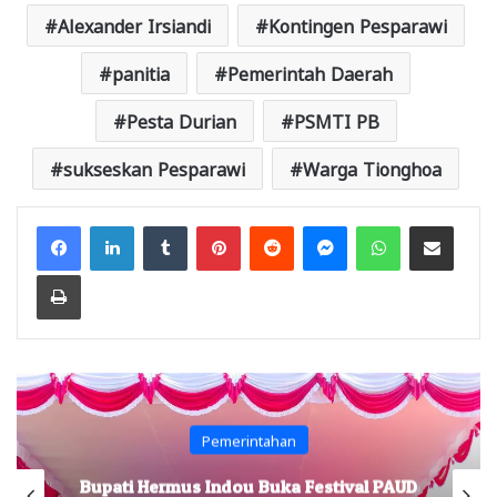
Alexander Irsiandi
Kontingen Pesparawi
panitia
Pemerintah Daerah
Pesta Durian
PSMTI PB
sukseskan Pesparawi
Warga Tionghoa
Facebook
LinkedIn
Tumblr
Pinterest
Reddit
Messenger
WhatsApp
Share via Email
Print
Pemerintahan
Bupati Hermus Indou Buka Festival PAUD