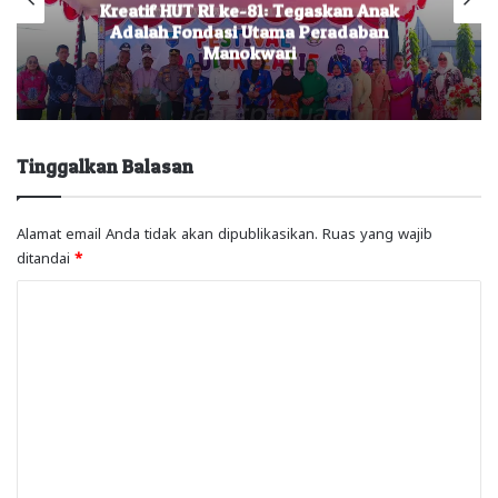
Kreatif HUT RI ke-81: Tegaskan Anak
Adalah Fondasi Utama Peradaban
Manokwari
Tinggalkan Balasan
Alamat email Anda tidak akan dipublikasikan.
Ruas yang wajib
ditandai
*
K
o
m
e
n
t
a