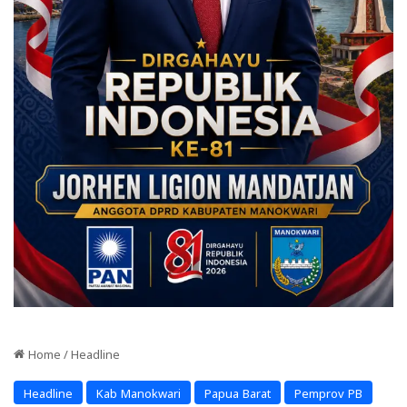
Home
/
Headline
Headline
Kab Manokwari
Papua Barat
Pemprov PB