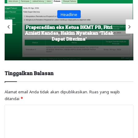
Headline
Praperadilan eks Ketua BKMT PB, Fitri
Arniati Kandas, Hakim Nyatakan ‘Tidak
Dapat Diterima’
Tinggalkan Balasan
Alamat email Anda tidak akan dipublikasikan.
Ruas yang wajib
ditandai
*
K
o
m
e