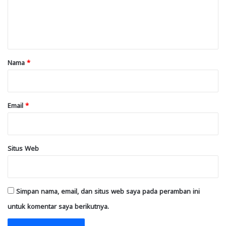
n
t
a
r
Nama
*
*
Email
*
Situs Web
Simpan nama, email, dan situs web saya pada peramban ini
untuk komentar saya berikutnya.