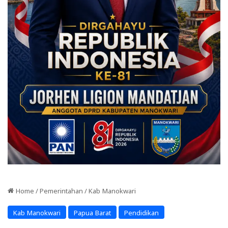
Home
/
Pemerintahan
/
Kab Manokwari
Kab Manokwari
Papua Barat
Pendidikan