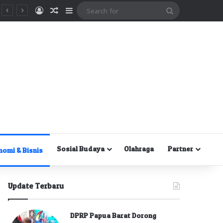
Masuk
Random Article
Sidebar
Search
for
Sosial Budaya
Olahraga
Partner
nomi & Bisnis
Update Terbaru
DPRP Papua Barat Dorong