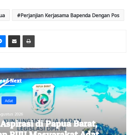
ua
Perjanjian Kerjasama Bapenda Dengan Pos
it
Messenger
Share via Email
Print
ead Next
Headline
Agustus 2026
ua BKMT PB, Fitri Arniati
an ‘Tidak Dapat Diterima’