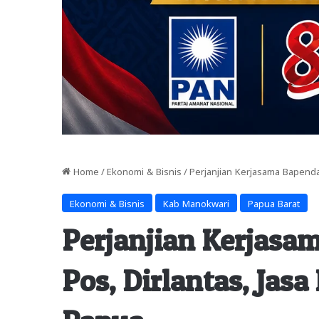
Home
/
Ekonomi & Bisnis
/
Perjanjian Kerjasama Bapenda
Ekonomi & Bisnis
Kab Manokwari
Papua Barat
Perjanjian Kerjas
Pos, Dirlantas, Jas