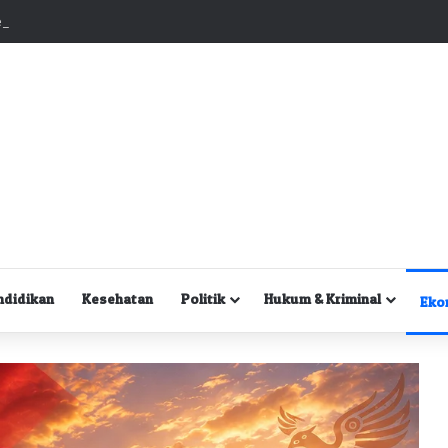
Kuasa Hukum Desak Polisi Segera Lakukan Digital Forensik HP Yanto Idorway dan Dua Saksi Kunci
ndidikan
Kesehatan
Politik
Hukum & Kriminal
Eko