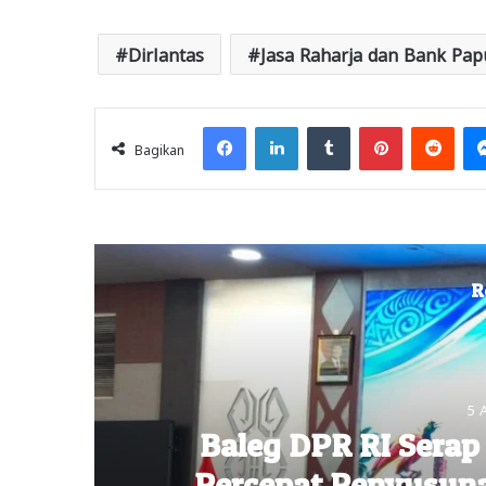
Dirlantas
Jasa Raharja dan Bank Pap
Facebook
LinkedIn
Tumblr
Pinterest
Redd
Bagikan
R
4 
Praperadilan eks Ket
Kandas, Hakim Nyatak