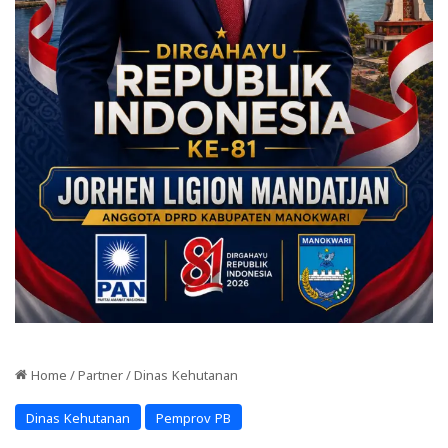
Home
/
Partner
/
Dinas Kehutanan
Dinas Kehutanan
Pemprov PB