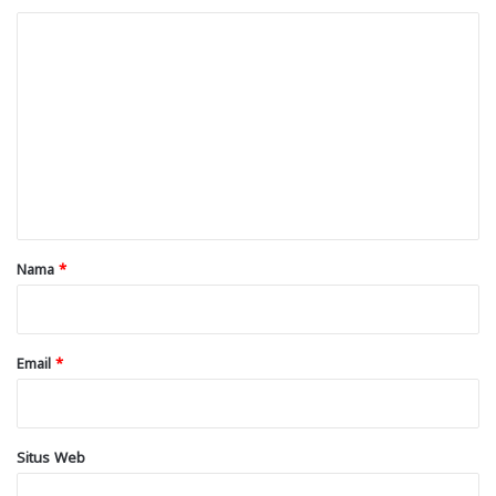
K
o
m
e
n
t
a
r
Nama
*
*
Email
*
Situs Web