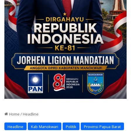
Home
/
Headline
Headline
Kab Manokwari
Politik
Provinsi Papua Barat