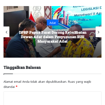
Adat
DPRP Papua Barat Dorong Keterlibatan
Dewan Adat dalam Penyusunan RUU
Masyarakat Adat
Tinggalkan Balasan
Alamat email Anda tidak akan dipublikasikan.
Ruas yang wajib
ditandai
*
K
o