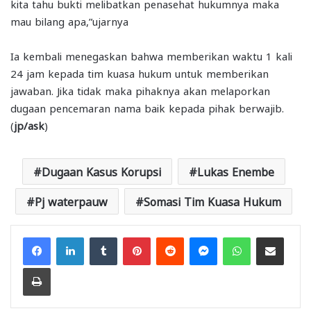
kita tahu bukti melibatkan penasehat hukumnya maka
mau bilang apa,”ujarnya
Ia kembali menegaskan bahwa memberikan waktu 1 kali
24 jam kepada tim kuasa hukum untuk memberikan
jawaban. Jika tidak maka pihaknya akan melaporkan
dugaan pencemaran nama baik kepada pihak berwajib.
(
jp/ask
)
Dugaan Kasus Korupsi
Lukas Enembe
Pj waterpauw
Somasi Tim Kuasa Hukum
Facebook
LinkedIn
Tumblr
Pinterest
Reddit
Messenger
WhatsApp
Share via Email
Print