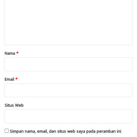
m
e
n
t
a
r
Nama
*
*
Email
*
Situs Web
Simpan nama, email, dan situs web saya pada peramban ini