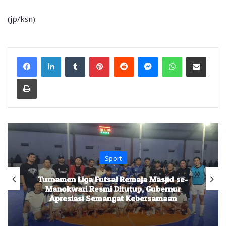
(jp/ksn)
Facebook
LinkedIn
Tumblr
Pinterest
Reddit
Messenger
WhatsApp
Share via Email
Print
Sport
Turnamen Liga Futsal Remaja Masjid se-
Manokwari Resmi Ditutup, Gubernur
Apresiasi Semangat Kebersamaan