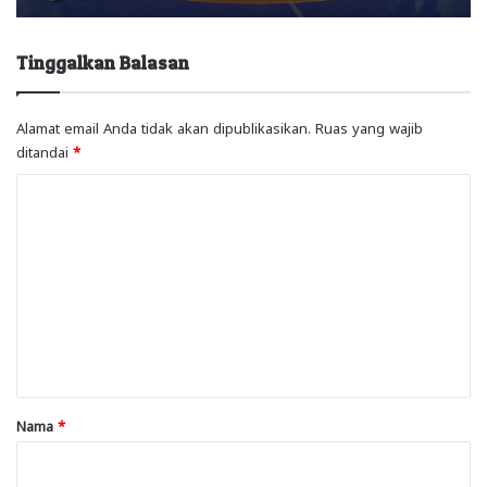
Tinggalkan Balasan
Alamat email Anda tidak akan dipublikasikan.
Ruas yang wajib
ditandai
*
K
o
m
e
n
t
a
r
Nama
*
*