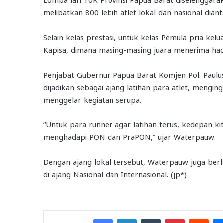
melibatkan 800 lebih atlet lokal dan nasional dian
Selain kelas prestasi, untuk kelas Pemula pria kel
Kapisa, dimana masing-masing juara menerima hadi
Penjabat Gubernur Papua Barat Komjen Pol. Paulu
dijadikan sebagai ajang latihan para atlet, mengi
menggelar kegiatan serupa.
“Untuk para runner agar latihan terus, kedepan ki
menghadapi PON dan PraPON,” ujar Waterpauw.
Dengan ajang lokal tersebut, Waterpauw juga ber
di ajang Nasional dan Internasional. (jp*)
Facebook
LinkedIn
Tumblr
Pinterest
Redd