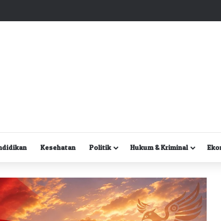
Kuasa Hukum Desak Polisi Segera Lakukan Digital Forensik HP Yanto Idorway dan Dua Saksi Kunci
ndidikan
Kesehatan
Politik
Hukum & Kriminal
Eko