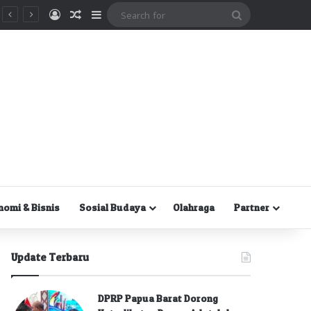
Masuk
Random Article
Sidebar
Search
for
nomi & Bisnis
Sosial Budaya
Olahraga
Partner
Update Terbaru
DPRP Papua Barat Dorong