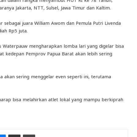
taranya Jakarta, NTT, Sulsel, Jawa Timur dan Kaltim.
uar sebagai juara William Awom dan Pemula Putri Livenda
ah Rp5 juta.
s Waterpauw mengharapkan lomba lari yang digelar bisa
ngat kedepan Pemprov Papua Barat akan lebih sering
ta akan sering menggelar even seperti ini, terutama
harap bisa melahirkan atlet lokal yang mampu berkiprah
it
Messenger
Share via Email
Print