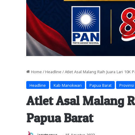
Home
/
Headline
/
Atlet Asal Malang Raih Juara Lari 10K 
Headline
Kab Manokwari
Papua Barat
Provinsi
Atlet Asal Malang R
Papua Barat
jagatpapua
15 Agustus 2023