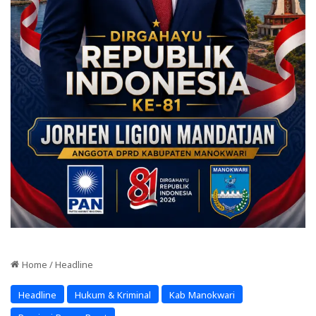
Home
/
Headline
Headline
Hukum & Kriminal
Kab Manokwari