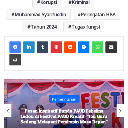
Korupsi
Kriminal
Muhammad Syarifuddin
Peringatan HBA
Tahun 2024
Tugas fungsi
Facebook
LinkedIn
Tumblr
Pinterest
Reddit
Messenger
WhatsApp
Share via Email
Print
Pemerintahan
Pesan Inspiratif Bunda PAUD Febelina
Indou di Festival PAUD Kreatif: “Ibu Guru
Sedang Melayani Pemimpin Masa Depan”