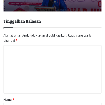
Tinggalkan Balasan
Alamat email Anda tidak akan dipublikasikan.
Ruas yang wajib
ditandai
*
K
o
m
e
n
t
a
r
Nama
*
*