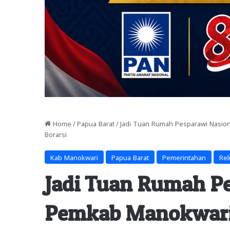
Home
/
Papua Barat
/
Jadi Tuan Rumah Pesparawi Nasion
Borarsi
Kab Manokwari
Papua Barat
Pemerintahan
Rel
Jadi Tuan Rumah Pe
Pemkab Manokwari 