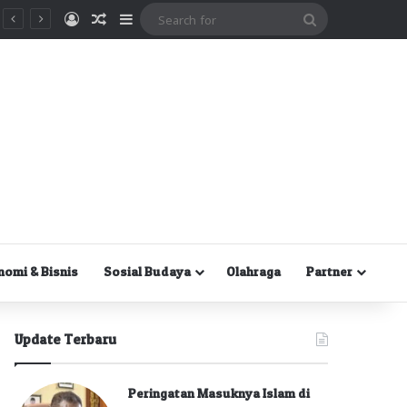
Masuk
Random Article
Sidebar
Search
for
nomi & Bisnis
Sosial Budaya
Olahraga
Partner
Update Terbaru
Peringatan Masuknya Islam di