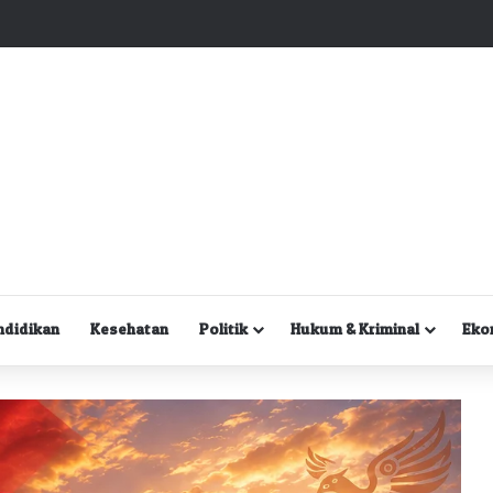
Kuasa Hukum Desak Polisi Segera Lakukan Digital Forensik HP Yanto Idorway dan Dua Saksi Kunci
ndidikan
Kesehatan
Politik
Hukum & Kriminal
Eko