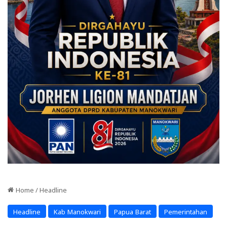
Home
/
Headline
Headline
Kab Manokwari
Papua Barat
Pemerintahan