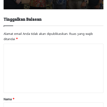
Tinggalkan Balasan
Alamat email Anda tidak akan dipublikasikan.
Ruas yang wajib
ditandai
*
K
o
m
e
n
t
a
r
Nama
*
*