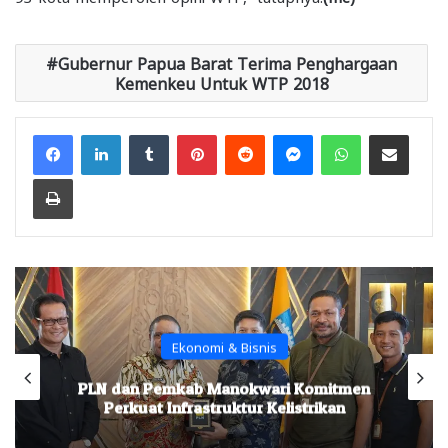
Gubernur Papua Barat Terima Penghargaan
Kemenkeu Untuk WTP 2018
Facebook
LinkedIn
Tumblr
Pinterest
Reddit
Messenger
WhatsApp
Share via Email
Print
Ekonomi & Bisnis
PLN dan Pemkab Manokwari Komitmen
Perkuat Infrastruktur Kelistrikan